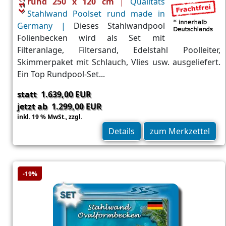
rund 250 x 120 cm
|
Qualitäts
Stahlwand Poolset rund made in
Germany |
Dieses Stahlwandpool
Folienbecken wird als Set mit
Filteranlage, Filtersand, Edelstahl Poolleiter,
Skimmerpaket mit Schlauch, Vlies usw. ausgeliefert.
Ein Top Rundpool-Set...
statt 1.639,00 EUR
jetzt ab 1.299,00 EUR
inkl. 19 % MwSt.,
zzgl.
Versand
Details
zum Merkzettel
-19%