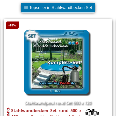
Topseller in Stahlwandbecken Set
-18%
Stahlwandpool rund Set 500 x 120
Stahlwandbecken Set rund 500 x