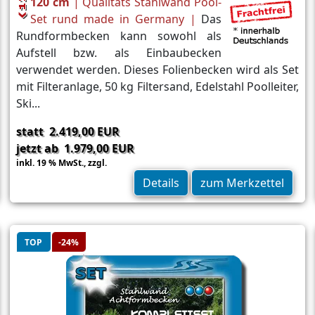
120 cm
| Qualitäts Stahlwand Pool-
Set rund made in Germany |
Das
Rundformbecken kann sowohl als
Aufstell bzw. als Einbaubecken
verwendet werden. Dieses Folienbecken wird als Set
mit Filteranlage, 50 kg Filtersand, Edelstahl Poolleiter,
Ski...
statt 2.419,00 EUR
jetzt ab 1.979,00 EUR
inkl. 19 % MwSt.,
zzgl.
Versand
Details
zum Merkzettel
TOP
-24%