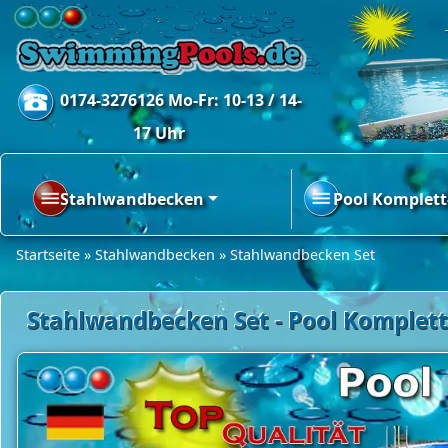
0174-3276126 Mo-Fr: 10-13 / 14-
17 Uhr
Stahlwandbecken
Pool Komplett
Startseite
»
Stahlwandbecken
»
Stahlwandbecken Set
Stahlwandbecken Set - Pool Komplett