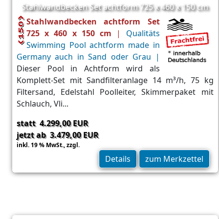
Stahlwandbecken Set achtform 725 x 460 x 150 cm
Stahlwandbecken achtform Set
725 x 460 x 150 cm
|
Qualitäts
Swimming Pool achtform made in
Germany auch in Sand oder Grau |
Dieser Pool in Achtform wird als
Komplett-Set mit Sandfilteranlage 14 m³/h, 75 kg
Filtersand, Edelstahl Poolleiter, Skimmerpaket mit
Schlauch, Vli...
statt 4.299,00 EUR
jetzt ab 3.479,00 EUR
inkl. 19 % MwSt.,
zzgl.
Versand
Details
zum Merkzettel