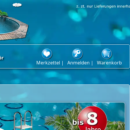
ör
Merkzettel |
Anmelden |
Warenkorb