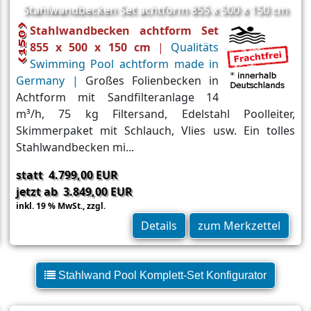
Stahlwandbecken Set achtform 855 x 500 x 150 cm
Stahlwandbecken achtform Set
855 x 500 x 150 cm
|
Qualitäts
Swimming Pool achtform made in
Germany |
Großes Folienbecken in
Achtform mit Sandfilteranlage 14
m³/h, 75 kg Filtersand, Edelstahl Poolleiter,
Skimmerpaket mit Schlauch, Vlies usw. Ein tolles
Stahlwandbecken mi...
statt 4.799,00 EUR
jetzt ab 3.849,00 EUR
inkl. 19 % MwSt.,
zzgl.
Versand
Details
zum Merkzettel
Stahlwand Pool Komplett-Set Konfigurator