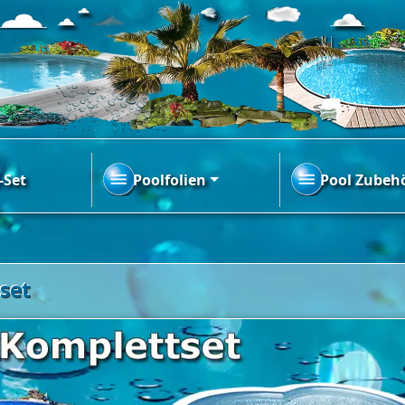
-Set
Poolfolien
Pool Zubeh
set