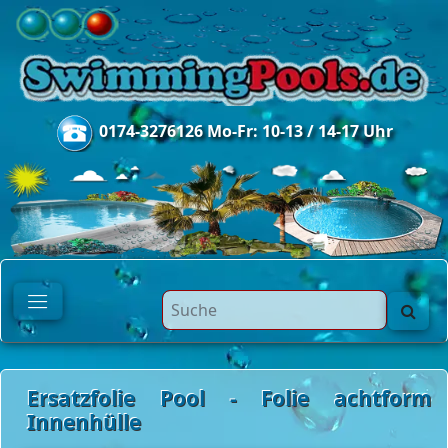
0174-3276126 Mo-Fr: 10-13 / 14-17 Uhr
Ersatzfolie Pool - Folie achtform
Innenhülle