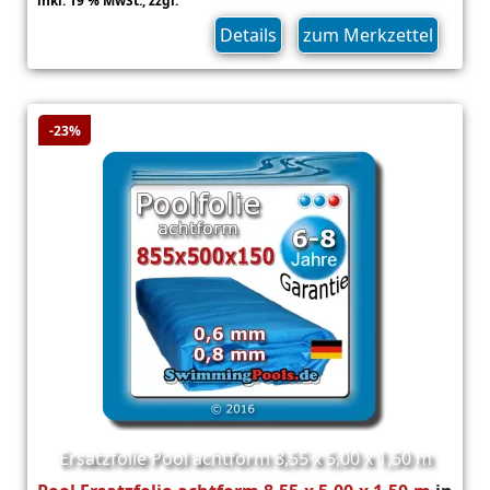
inkl. 19 % MwSt.,
zzgl.
Versand
Details
zum Merkzettel
-23%
Ersatzfolie Pool achtform 8,55 x 5,00 x 1,50 m