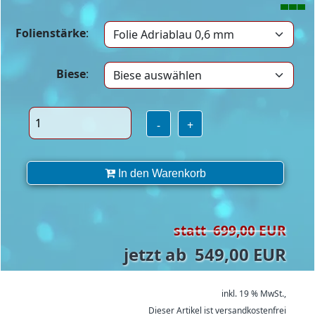
Folienstärke
:
Biese
:
-
+
In den Warenkorb
statt 699,00 EUR
jetzt ab 549,00 EUR
inkl. 19 % MwSt.,
Dieser Artikel ist versandkostenfrei