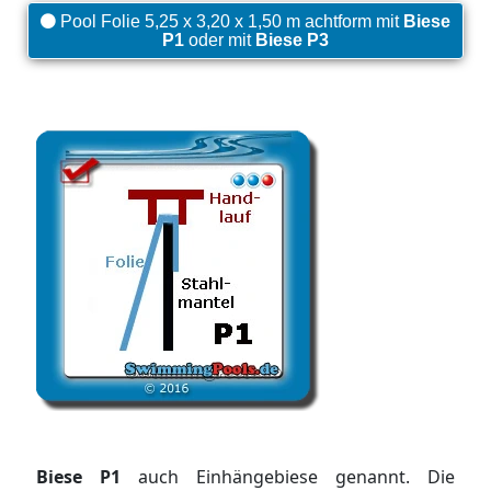
Pool Folie 5,25 x 3,20 x 1,50 m achtform mit
Biese
P1
oder mit
Biese P3
Biese P1
auch Einhängebiese genannt. Die