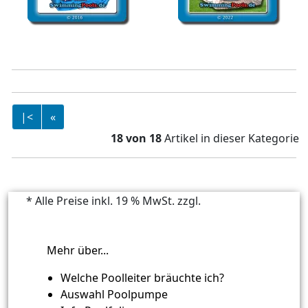
Poolfolie rund 416 x 120
Stahlwandbecken rund
cm Ersatzfolie Pool
550 x 150
|<
«
18 von 18
Artikel in dieser Kategorie
* Alle Preise inkl. 19 % MwSt. zzgl.
Versandkosten
Mehr über...
Welche Poolleiter bräuchte ich?
Auswahl Poolpumpe