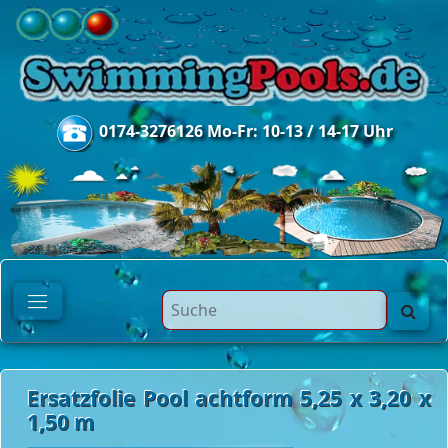
0174-3276126 Mo-Fr: 10-13 / 14-17 Uhr
Ersatzfolie Pool achtform 5,25 x 3,20 x
1,50 m