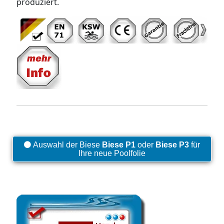
produziert.
Auswahl der Biese
Biese P1
oder
Biese P3
für
Ihre neue Poolfolie