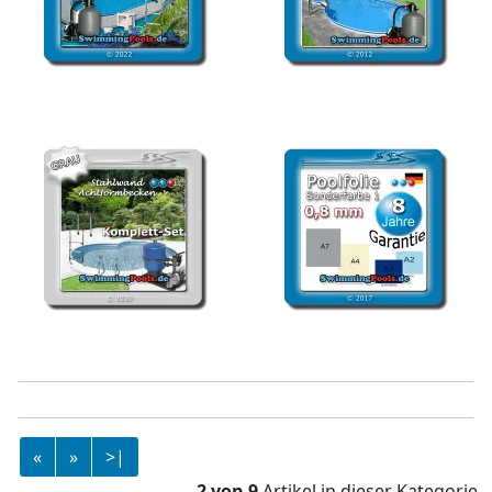
Stahlwandpool Set 600 x
Achtform Stahlwandpool
320 x 120 oval
Komplett-Set 525 x 320 x
120 cm
Pool achtform
Schwimmbadfolie 0,8
Komplettset Grau
mm rund
«
»
>|
2 von 9
Artikel in dieser Kategorie