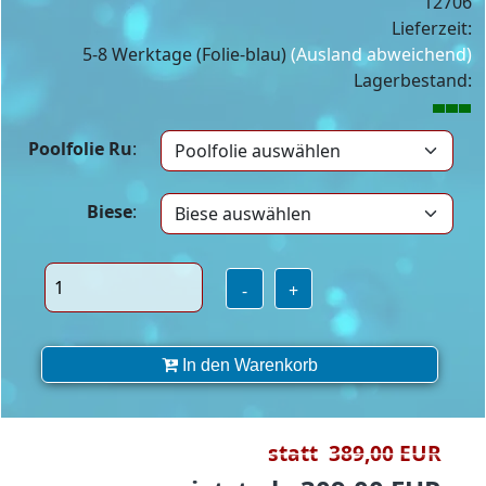
12706
Lieferzeit:
5-8 Werktage (Folie-blau)
(Ausland abweichend)
Lagerbestand:
Poolfolie Ru
:
Biese
:
-
+
In den Warenkorb
statt 389,00 EUR