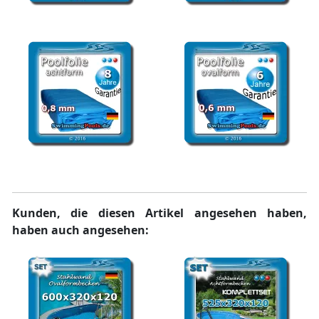
Poolfolie rechteckig 1,0
Poolfolie rechteckig 0,8
mm Adriablau
mm Adriablau
Poolfolie achtform 0,8
Poolfolie oval 0,6 mm
mm Adriablau
Adriablau
Kunden, die diesen Artikel angesehen haben,
haben auch angesehen: