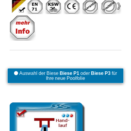
Auswahl der Biese
Biese P1
oder
Biese P3
für
Ihre neue Poolfolie