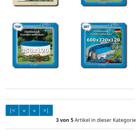
Pool Komplettset Rund
Stahlwandbecken rund
Sandfarbe
350 x 120
Stahlwandbecken rund
Stahlwandpool Set 600 x
350 x 120
320 x 120 oval
|<
«
»
>|
3 von 5
Artikel in dieser Kategorie