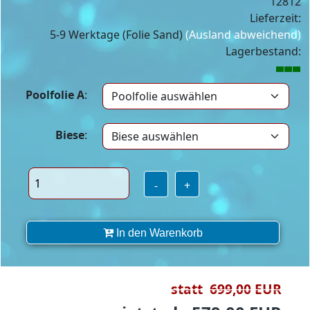
12812
Lieferzeit:
5-9 Werktage (Folie Sand)
(Ausland abweichend)
Lagerbestand:
Poolfolie A
:
Biese
:
-
+
In den Warenkorb
statt 699,00 EUR