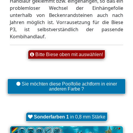
Handlauf geklemmt bzw. eingehangen, so daß ein
problemloser Wechsel der Einhängefolie
unterhalb von Beckenrandsteinen auch nach
Jahren möglich ist. Vorrausetzung für die Biese
P3, ist selbstverständlich der passende
Kombihandlauf.
Bitte Biese oben mit auswählen!
Sie möchten diese Poolfolie achtform in einer
anderen Farbe ?
Sonderfarben 1
in 0,8 mm Stärke