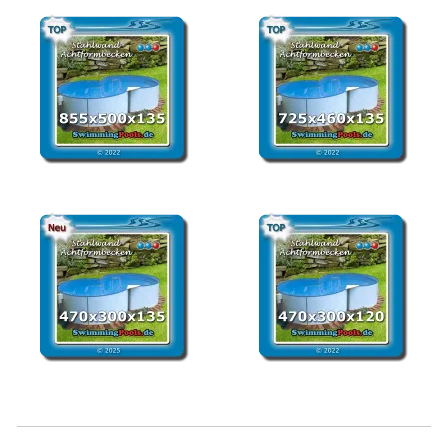
Stahlwandbecken
Stahlwandbecken
achtform 855 x 500 x 135
achtform 725 x 460 x 135
Stahlwandpool 470 x 300
Stahlwandbecken
x 135 achtform
achtform 470 x 300 x 120