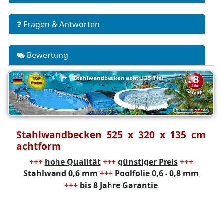
Fragen & Antworten
Bewertung
Stahlwandbecken 525 x 320 x 135 cm
achtform
+++
hohe Qualität
+++
günstiger Preis
+++
Stahlwand 0,6 mm
+++
Poolfolie 0,6 - 0,8 mm
+++
bis 8 Jahre Garantie