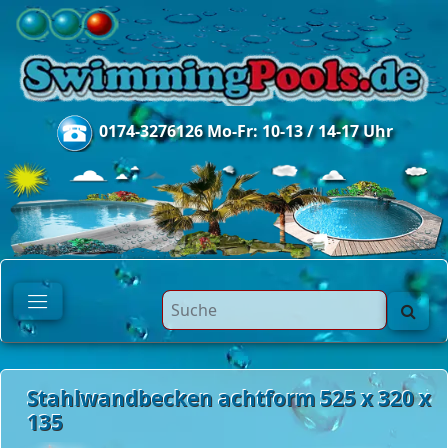
0174-3276126 Mo-Fr: 10-13 / 14-17 Uhr
Stahlwandbecken achtform 525 x 320 x
135