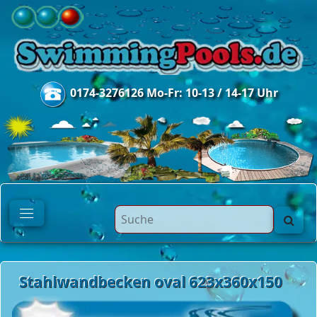
0174-3276126 Mo-Fr: 10-13 / 14-17 Uhr
Stahlwandbecken oval 623x360x150