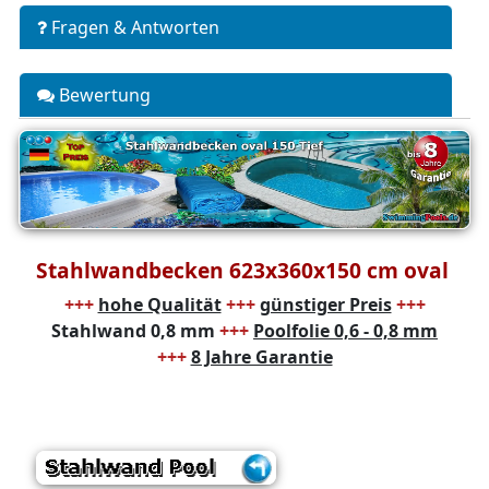
Fragen & Antworten
Bewertung
Stahlwandbecken 623x360x150 cm oval
+++
hohe Qualität
+++
günstiger Preis
+++
Stahlwand 0,8 mm
+++
Poolfolie 0,6 - 0,8 mm
+++
8 Jahre Garantie