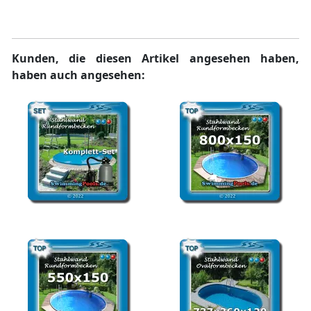
Stahlwandbecken oval 9 x
Stahlwandpool
5 x 1,5 m
490x300x150 oval
Kunden, die diesen Artikel angesehen haben,
haben auch angesehen:
Stahlwandpool rund Set
Stahlwandbecken rund
600 x 120 cm
800 x 150