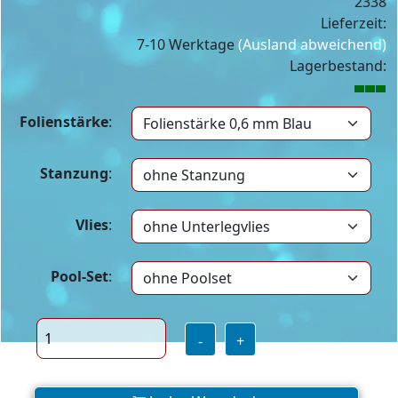
2338
Lieferzeit:
7-10 Werktage
(Ausland abweichend)
Lagerbestand:
Folienstärke
:
Stanzung
:
Vlies
:
Pool-Set
:
-
+