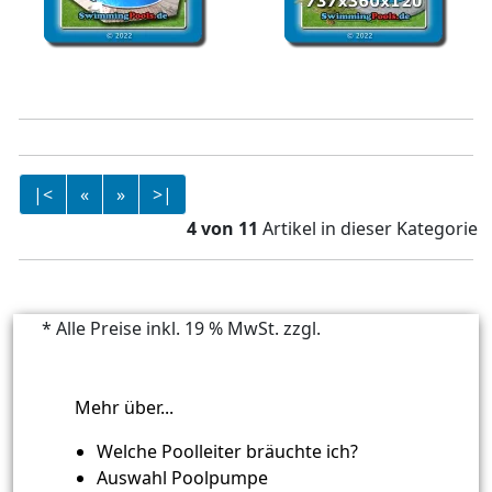
Stahlwandbecken rund
Stahlwandbecken oval
550 x 150
737 x 360 x 120
|<
«
»
>|
4 von 11
Artikel in dieser Kategorie
* Alle Preise inkl. 19 % MwSt. zzgl.
Versandkosten
Mehr über...
Welche Poolleiter bräuchte ich?
Auswahl Poolpumpe