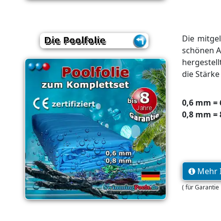
Die mitgel
schönen Ad
hergestell
die Stärk
0,6 mm = 
0,8 mm = 
Mehr I
( für Garantie