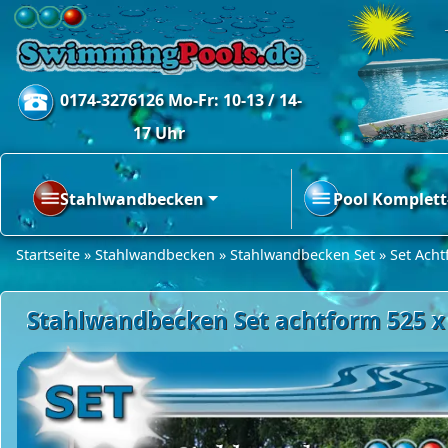
0174-3276126 Mo-Fr: 10-13 / 14-
17 Uhr
Stahlwandbecken
Pool Komplett
Startseite
»
Stahlwandbecken
»
Stahlwandbecken Set
»
Set Ach
Stahlwandbecken Set achtform 525 x