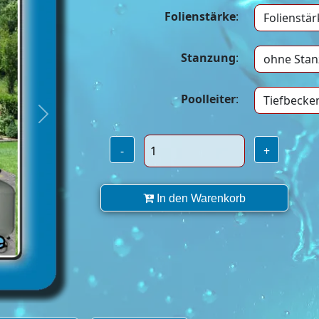
Folienstärke
:
Stanzung
:
Poolleiter
:
Next
-
+
In den Warenkorb