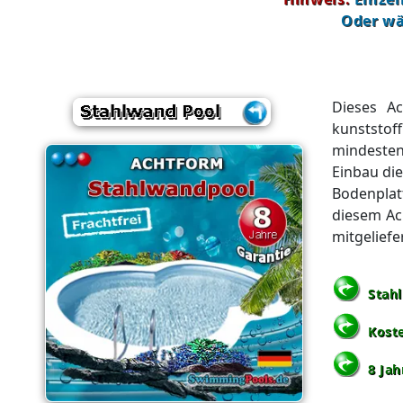
Oder wä
Dieses Ac
kunststof
mindesten
Einbau di
Bodenplat
diesem Ac
mitgeliefe
Stah
Kost
8 Jah