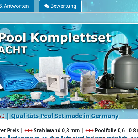
& Antworten
Bewertung
50
| Qualitäts Pool Set made in Germany
er Preis |
+++
Stahlwand 0,8 mm |
+++
Poolfolie 0,6 - 0,
ne Änderungen an den Sets sind bei uns möglich, re