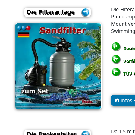
Die Filte
Poolpumpe
Mount Vent
Swimming
Deut
Vorfi
TÜV 
Infos 
Da 1,5 m 