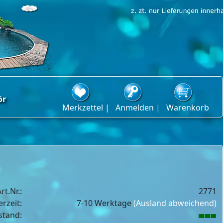
ör
Merkzettel |
Anmelden |
Warenkorb
rt.Nr.:
2771
erzeit:
7-10 Werktage
(Ausland abweichend)
stand: