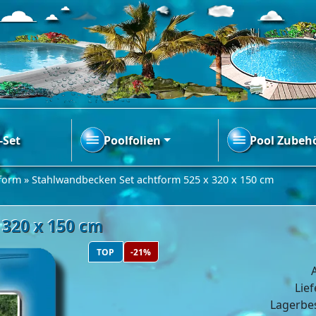
-Set
Poolfolien
Pool Zubeh
tform
»
Stahlwandbecken Set achtform 525 x 320 x 150 cm
 320 x 150 cm
TOP
-21%
A
Lief
Lagerbe