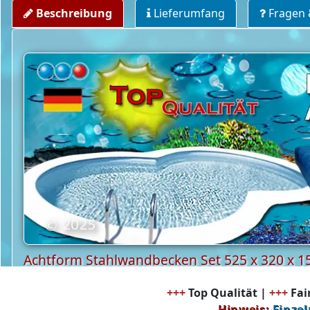
Beschreibung
Lieferumfang
Fragen 
Achtform Stahlwandbecken Set 525 x 320 x 1
+++
Top Qualität |
+++
Fair
Hinweis:
Einzel