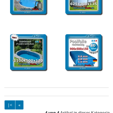
Stahlwandbecken Set
Stahlwandbecken
achtform 470 x 300 x 150
achtform 6,25 x 3,60 x
1,35
Stahlwandbecken 1100 x
Ersatzfolie rechteckig 900
500 x 1200 oval
x 500 x 150 cm
|<
«
4 von 4
Artikel in dieser Kategorie