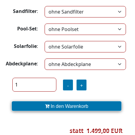
Sandfilter
:
Pool-Set
:
Solarfolie
:
Abdeckplane
:
-
+
In den Warenkorb
statt 1.499,00 EUR