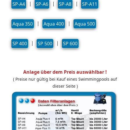
|
|
|
SP-A4
SP-A6
SP-A8
SP-A11
|
|
Aqua 350
Aqua 400
Aqua 500
|
|
SP 400
SP 500
SP 600
Anlage über dem Preis auswählbar !
( Preise nur gültig bei Kauf eines Swimmingpools auf
dieser Seite )