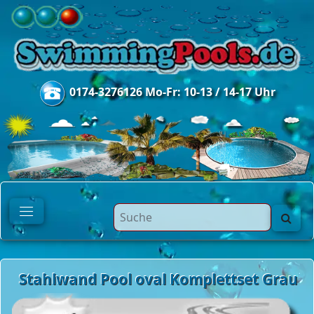
0174-3276126 Mo-Fr: 10-13 / 14-17 Uhr
Stahlwand Pool oval Komplettset Grau