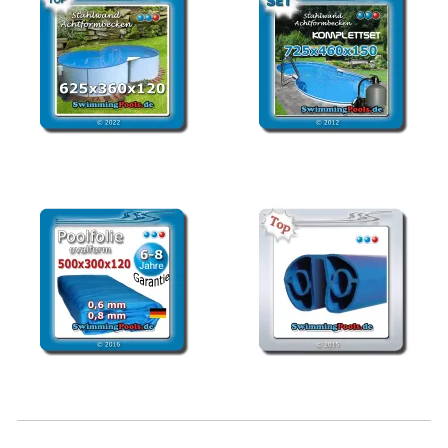
Stahlwandbecken
Stahlwandbecken Set
achtform 625 x 360 x 120
achtform 725 x 460 x 150
cm
Poolfolie 5,00x3,00x1,20
Standard Pool Handlauf
m oval
oval 500 x 300