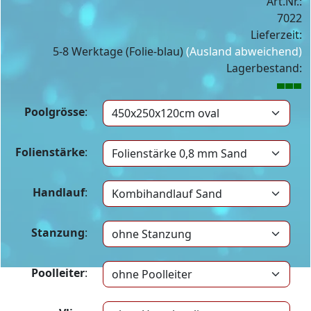
Art.Nr.:
7022
Lieferzeit:
5-8 Werktage (Folie-blau)
(Ausland abweichend)
Lagerbestand:
Poolgrösse
:
Folienstärke
:
Handlauf
:
Stanzung
:
Poolleiter
: