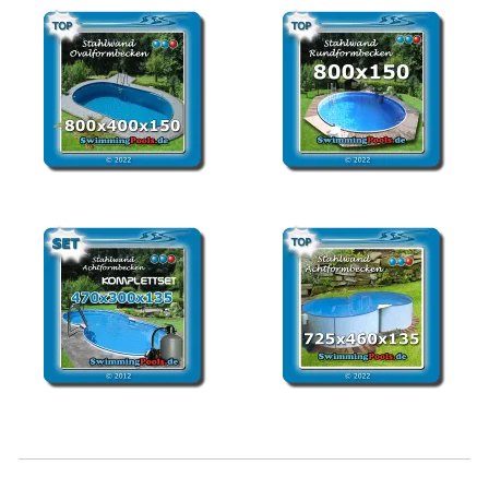
Stahlwandpool oval
Stahlwandbecken rund
8x4x1,50
800 x 150
Stahlwandbecken Set
Stahlwandbecken
achtform 470 x 300 x 135
achtform 725 x 460 x 135