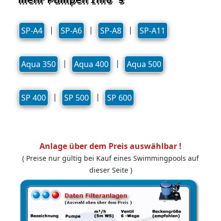
|
|
|
SP-A4
SP-A6
SP-A8
SP-A11
|
|
Aqua 350
Aqua 400
Aqua 500
|
|
SP 400
SP 500
SP 600
Anlage über dem Preis auswählbar !
( Preise nur gültig bei Kauf eines Swimmingpools auf
dieser Seite )