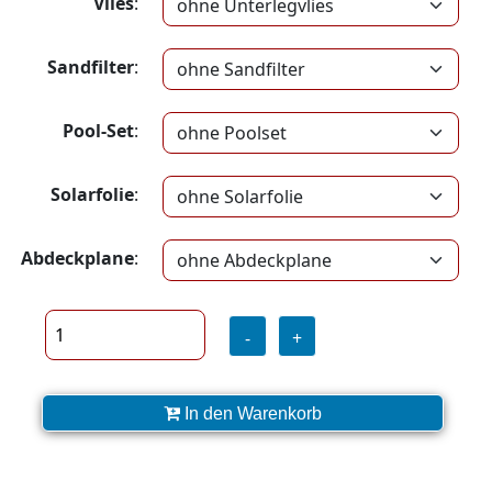
Vlies
:
Sandfilter
:
Pool-Set
:
Solarfolie
:
Abdeckplane
:
-
+
In den Warenkorb