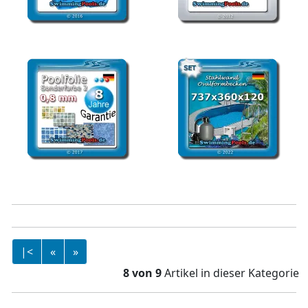
Poolfolie rund 600 x 120
Speditionskosten Austria
cm Ersatzfolie Pool
Pool
Poolfolie Sonderfarben 2
Stahlwandpool oval Set
oval 0,8 mm
737 x 360 x 120 cm
|<
«
»
8 von 9
Artikel in dieser Kategorie