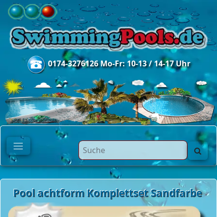
0174-3276126 Mo-Fr: 10-13 / 14-17 Uhr
Pool achtform Komplettset Sandfarbe