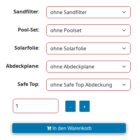
Sandfilter
:
Pool-Set
:
Solarfolie
:
Abdeckplane
:
Safe Top
:
-
+
In den Warenkorb