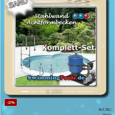
Previous
Next
-27%
Art.Nr.: