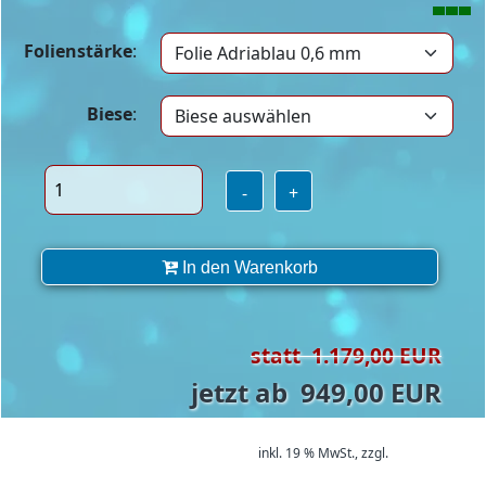
Folienstärke
:
Biese
:
-
+
In den Warenkorb
statt 1.179,00 EUR
jetzt ab 949,00 EUR
inkl. 19 % MwSt.,
zzgl.
Versand