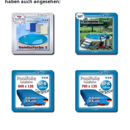
haben auch angesehen:
Stahlwand Rundpool
Stahlwandpool rund Set
Farbe 1
500 x 120
Poolfolie rund 600 x 120
Poolfolie rund 700 x 135
cm Ersatzfolie Pool
Pool Ersatzfolie