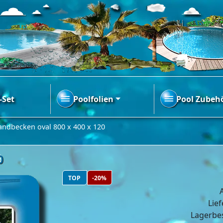
-Set
Poolfolien
Pool Zubeh
andbecken oval 800 x 400 x 120
0
TOP
-20%
A
Lief
Lagerbe