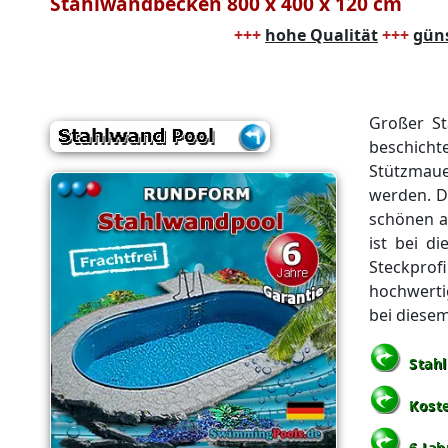
Stahlwandbecken 800 x 400 x 120 cm
+++
hohe Qualität
+++
güns
Großer St
beschicht
Stützmaue
werden. D
schönen ad
ist bei d
Steckprof
hochwerti
bei diese
Stah
Kost
6 Jah