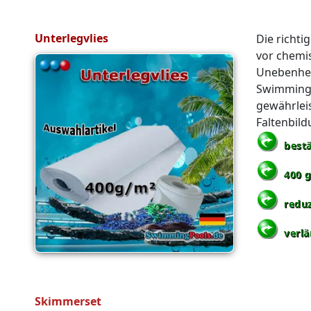
Unterlegvlies
Die richti
vor chemi
Unebenhei
Swimmingp
gewährlei
Faltenbil
best
400 g
reduz
verlä
Skimmerset