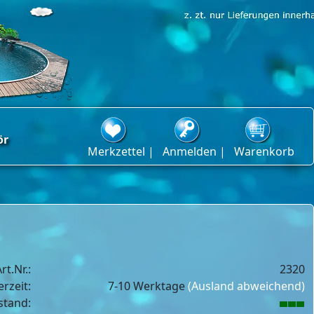
ör
Merkzettel |
Anmelden |
Warenkorb
rt.Nr.:
2320
erzeit:
7-10 Werktage
(Ausland abweichend)
stand: