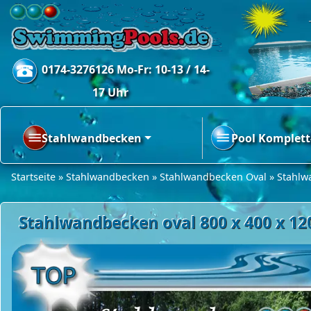
0174-3276126 Mo-Fr: 10-13 / 14-
17 Uhr
Stahlwandbecken
Pool Komplett
Startseite
»
Stahlwandbecken
»
Stahlwandbecken Oval
»
Stahlw
Stahlwandbecken oval 800 x 400 x 12