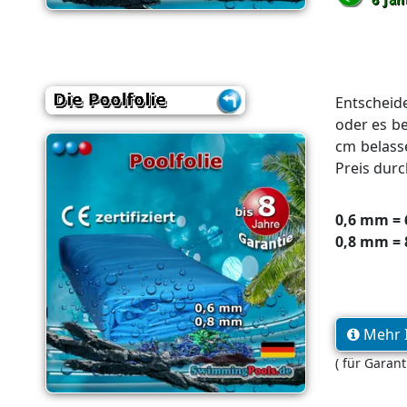
Entscheide
oder es be
cm belasse
Preis durc
0,6 mm = 
0,8 mm = 
Mehr I
( für Garan