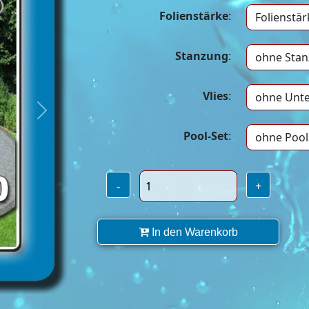
Folienstärke
:
Stanzung
:
Vlies
:
Next
Pool-Set
:
-
+
In den Warenkorb