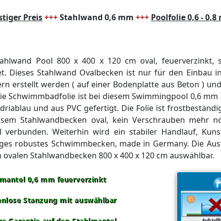
tiger Preis
+++
Stahlwand 0,6 mm
+++
Poolfolie 0,6 - 0,
ahlwand Pool 800 x 400 x 120 cm oval, feuerverzinkt, s
et. Dieses Stahlwand Ovalbecken ist nur für den Einbau 
rn erstellt werden ( auf einer Bodenplatte aus Beton ) u
ie Schwimmbadfolie ist bei diesem Swimmingpool 0,6 mm od
riablau und aus PVC gefertigt. Die Folie ist frostbeständig,
iesem Stahlwandbecken oval, kein Verschrauben mehr nöt
il verbunden. Weiterhin wird ein stabiler Handlauf, Kunst
ges robustes Schwimmbecken, made in Germany. Die Aussc
m ovalen Stahlwandbecken 800 x 400 x 120 cm auswählbar.
lmantel 0,6 mm feuerverzinkt
enlose Stanzung mit auswählbar
re Garantie auf den Stahlmantel