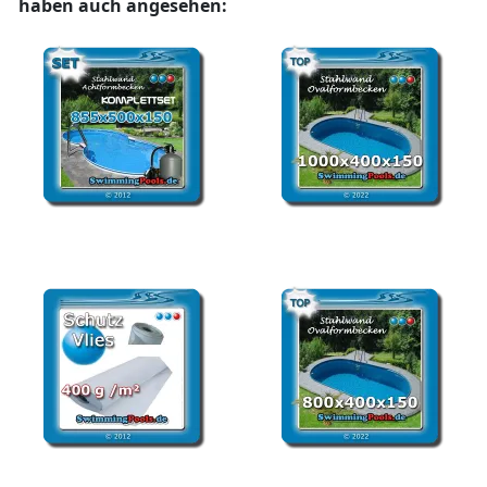
haben auch angesehen:
Stahlwandbecken Set
Stahlwandbecken oval
achtform 855 x 500 x 150
10x4x1,5 m oval
cm
Pool Unterlegvlies
Stahlwandpool oval