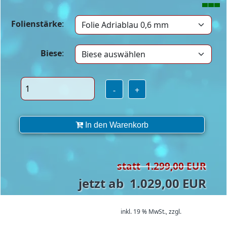
Folienstärke
:
Biese
:
-
+
In den Warenkorb
statt 1.299,00 EUR
jetzt ab 1.029,00 EUR
inkl. 19 % MwSt.,
zzgl.
Versand